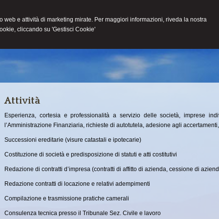
ito web e attività di marketing mirate. Per maggiori informazioni, riveda la nostra
cookie, cliccando su 'Gestisci Cookie'
HOME
LO STUDIO
ATTIVITÀ
NEWS
CONT
Attività
Esperienza, cortesia e professionalità a servizio delle società, imprese ind
l’Amministrazione Finanziaria, richieste di autotutela, adesione agli accertamenti, 
Successioni ereditarie (visure catastali e ipotecarie)
Costituzione di società e predisposizione di statuti e atti costitutivi
Redazione di contratti d’impresa (contratti di affitto di azienda, cessione di azien
Redazione contratti di locazione e relativi adempimenti
Compilazione e trasmissione pratiche camerali
Consulenza tecnica presso il Tribunale Sez. Civile e lavoro