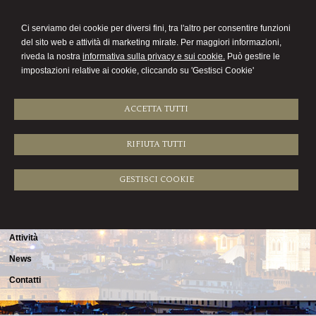
COMMERCIALISTA
Ci serviamo dei cookie per diversi fini, tra l'altro per consentire funzioni
DEMETRIO LATELLA
del sito web e attività di marketing mirate. Per maggiori informazioni,
riveda la nostra
informativa sulla privacy e sui cookie.
Può gestire le
Menu
impostazioni relative ai cookie, cliccando su 'Gestisci Cookie'
ACCETTA TUTTI
RIFIUTA TUTTI
Sitemap
Home
GESTISCI COOKIE
Lo studio
Orari ufficio
Attività
News
Contatti