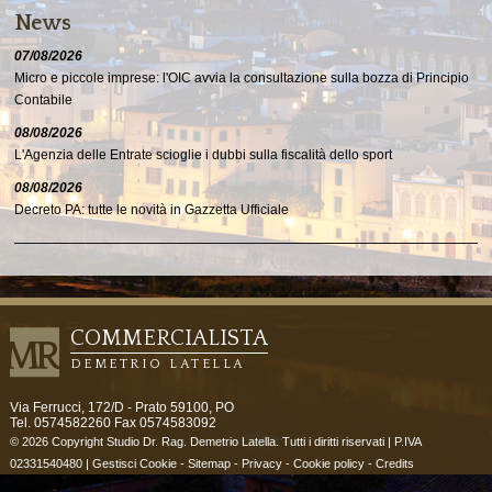
News
07/08/2026
Micro e piccole imprese: l'OIC avvia la consultazione sulla bozza di Principio
Contabile
08/08/2026
L'Agenzia delle Entrate scioglie i dubbi sulla fiscalità dello sport
08/08/2026
Decreto PA: tutte le novità in Gazzetta Ufficiale
COMMERCIALISTA
DEMETRIO LATELLA
Via Ferrucci, 172/D -
Prato
59100
,
PO
Tel.
0574582260
Fax
0574583092
© 2026 Copyright Studio Dr. Rag. Demetrio Latella. Tutti i diritti riservati | P.IVA
02331540480 |
Gestisci Cookie
-
Sitemap
-
Privacy
-
Cookie policy
-
Credits