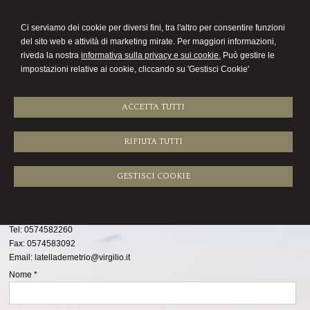
COMMERCIALISTA
Ci serviamo dei cookie per diversi fini, tra l'altro per consentire funzioni
DEMETRIO LATELLA
del sito web e attività di marketing mirate. Per maggiori informazioni,
riveda la nostra
informativa sulla privacy e sui cookie.
Può gestire le
Menu
impostazioni relative ai cookie, cliccando su 'Gestisci Cookie'
ACCETTA TUTTI
RIFIUTA TUTTI
Contatti
Studio Dr. Rag. Demetrio Latella
GESTISCI COOKIE
Demetrio Latella
Via Ferrucci, 172/D
59100
Prato
,
PO
Tel:
0574582260
Fax
:
0574583092
Email:
latellademetrio@virgilio.it
Nome *